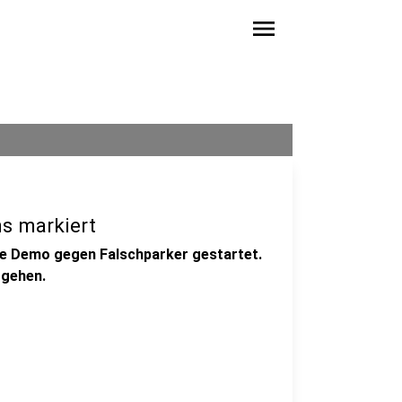
menu
ns markiert
ive Demo gegen Falschparker gestartet.
rgehen.