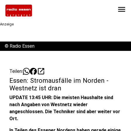
menu
Anzeige
©
Radio Essen
open_in_new
Teilen:
Essen: Stromausfälle im Norden -
Westnetz ist dran
UPDATE 13:45 UHR: Die meisten Haushalte sind
nach Angaben von Westnetz wieder
angeschlossen. Die Techniker sind aber weiter vor
Ort.
In Teilen des Essener Nordens haben gerade einige