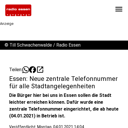
menu
Anzeige
©
Till Schwachenwalde / Radio Essen
open_in_new
Teilen:
Essen: Neue zentrale Telefonnummer
für alle Stadtangelegenheiten
Die Bürger hier bei uns in Essen sollen die Stadt
leichter erreichen können. Dafür wurde eine
zentrale Telefonnummer eingerichtet, die ab heute
(04.01.2021) in Betrieb ist.
Veröffentlicht:
Montag, 04.01.2021 14:04