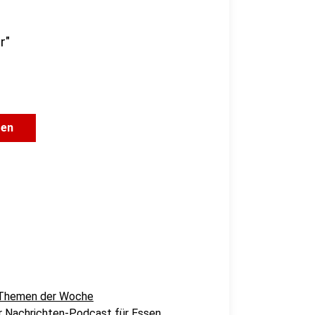
r"
gen
r Themen der Woche
er Nachrichten-Podcast für Essen