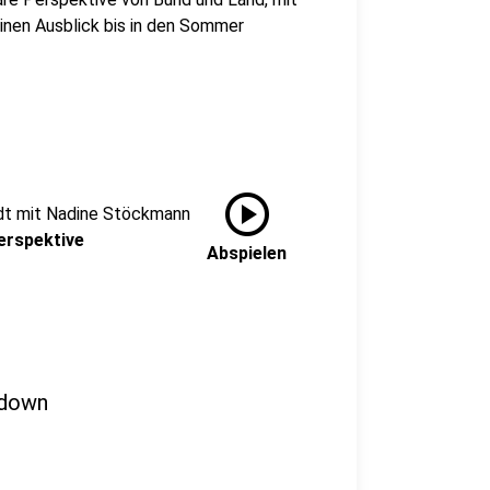
inen Ausblick bis in den Sommer
play_circle
dt mit Nadine Stöckmann
erspektive
Abspielen
kdown