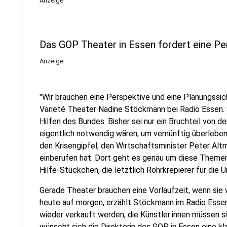
Anzeige
Das GOP Theater in Essen fordert eine Pe
Anzeige
"Wir brauchen eine Perspektive und eine Planungssich
Varieté Theater Nadine Stöckmann bei Radio Essen. S
Hilfen des Bundes. Bisher sei nur ein Bruchteil von d
eigentlich notwendig wären, um vernünftig überlebe
den Krisengipfel, den Wirtschaftsminister Peter Alt
einberufen hat. Dort geht es genau um diese Themen:
Hilfe-Stückchen, die letztlich Rohrkrepierer für die 
Gerade Theater brauchen eine Vorlaufzeit, wenn sie 
heute auf morgen, erzählt Stöckmann im Radio Esse
wieder verkauft werden, die Künstler:innen müssen si
wünscht sich die Direktorin des GOP in Essen eine k