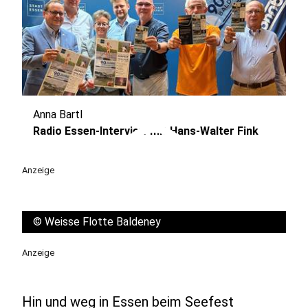
Anna Bartl
play_circle
Radio Essen-Interview mit Hans-Walter Fink
Anzeige
©
Weisse Flotte Baldeney
Anzeige
Hin und weg in Essen beim Seefest