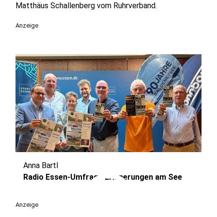
Matthäus Schallenberg vom Ruhrverband.
Anzeige
Anna Bartl
play_circle
Radio Essen-Umfrage Erinnerungen am See
Anzeige