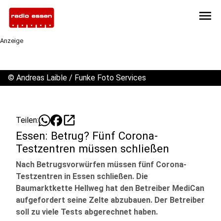
menu
Anzeige
©
Andreas Laible / Funke Foto Services
open_in_new
Teilen:
Essen: Betrug? Fünf Corona-
Testzentren müssen schließen
Nach Betrugsvorwürfen müssen fünf Corona-
Testzentren in Essen schließen. Die
Baumarktkette Hellweg hat den Betreiber MediCan
aufgefordert seine Zelte abzubauen. Der Betreiber
soll zu viele Tests abgerechnet haben.