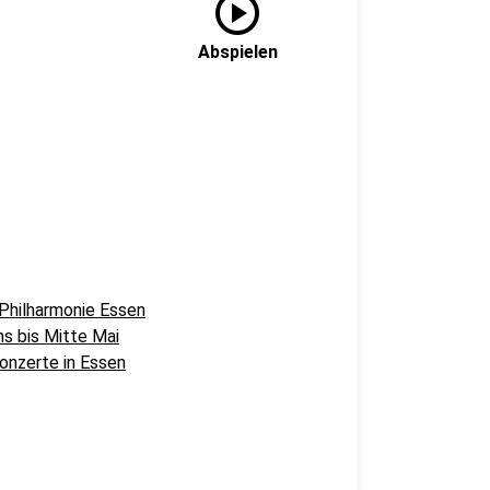
play_circle
Abspielen
 Philharmonie Essen
ns bis Mitte Mai
konzerte in Essen