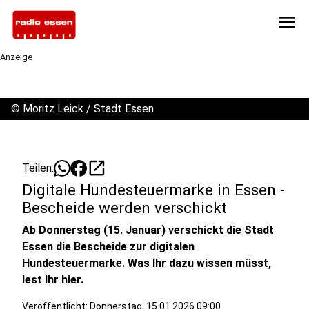
menu
Anzeige
©
Moritz Leick / Stadt Essen
open_in_new
Teilen:
Digitale Hundesteuermarke in Essen -
Bescheide werden verschickt
Ab Donnerstag (15. Januar) verschickt die Stadt
Essen die Bescheide zur digitalen
Hundesteuermarke. Was Ihr dazu wissen müsst,
lest Ihr hier.
Veröffentlicht:
Donnerstag, 15.01.2026 09:00