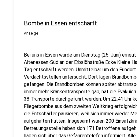
Bombe in Essen entschärft
Anzeige
Bei uns in Essen wurde am Dienstag (25. Juni) erneut
Altenessen-Süd an der Erbslöhstraße Ecke Kleine H
Tag entschärft werden. Unmittelbar um den Fundort
Verdachtsstellen untersucht. Dort lagen Brandbombe
gefangen. Die Brandbomben können später abtranspo
immer mehr Krankentransporte gab, hat die Evakuier
38 Transporte durchgeführt werden. Um 22.41 Uhr k
Fliegerbombe aus dem zweiten Weltkrieg erfolgreic
die Entschärfer pausieren, weil sich immer wieder 
aufgehalten hatten. Insgesamt waren 200 Einsatzkräf
Betreuungsstelle haben sich 171 Betroffene aufgeh
haben sich über das Gefahrentelefon informiert. Alle E