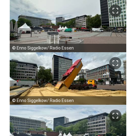
crop_free
©
Enno Siggelkow/ Radio Essen
crop_free
©
Enno Siggelkow/ Radio Essen
crop_free