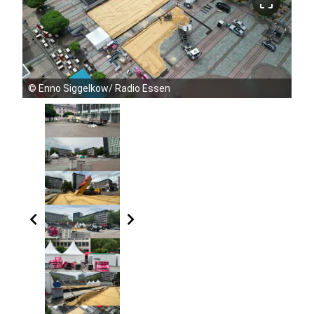
crop_free
©
Enno Siggelkow/ Radio Essen
chevron_left
chevron_right