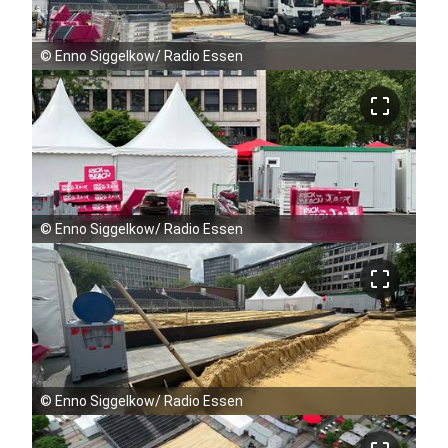
©
Enno Siggelkow/ Radio Essen
crop_free
©
Enno Siggelkow/ Radio Essen
crop_free
©
Enno Siggelkow/ Radio Essen