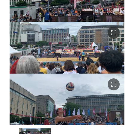
crop_free
crop_free