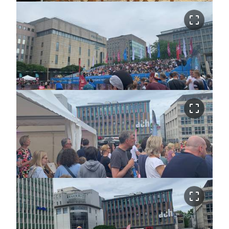
crop_free
crop_free
crop_free