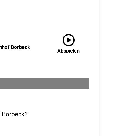
play_circle
nhof Borbeck
Abspielen
f Borbeck?