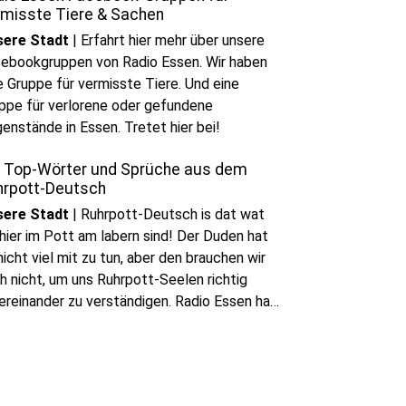
rmisste Tiere & Sachen
sere Stadt
|
Erfahrt hier mehr über unsere
ebookgruppen von Radio Essen. Wir haben
e Gruppe für vermisste Tiere. Und eine
ppe für verlorene oder gefundene
enstände in Essen. Tretet hier bei!
e Top-Wörter und Sprüche aus dem
hrpott-Deutsch
sere Stadt
|
Ruhrpott-Deutsch is dat wat
hier im Pott am labern sind! Der Duden hat
nicht viel mit zu tun, aber den brauchen wir
h nicht, um uns Ruhrpott-Seelen richtig
ereinander zu verständigen. Radio Essen hat
 Euch die Top Ruhrpott-Wörter und Sprüche
ammelt. Kennt Ihr alle?