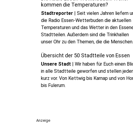
kommen die Temperaturen?
Stadtreporter
|
Seit vielen Jahren liefern u
die Radio Essen-Wetterbuden die aktuellen
Temperaturen und das Wetter in den Essen
Stadtteilen. Außerdem sind die Trinkhallen
unser Ohr zu den Themen, die die Menschen
von Karnap bis Kettwig beschäftigen. Auf
Übersicht der 50 Stadtteile von Essen
dieser Seite stellen wir Euch einige unserer
Wetterbuden vor.
Unsere Stadt
|
Wir haben für Euch einen Bli
in alle Stadtteile geworfen und stellen jede
kurz vor. Von Kettwig bis Karnap und von Ho
bis Fulerum.
Anzeige