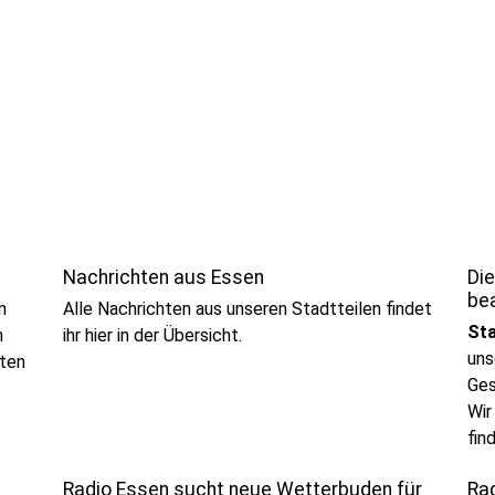
Nachrichten aus Essen
Die
be
n
Alle Nachrichten aus unseren Stadtteilen findet
St
n
ihr hier in der Übersicht.
uns
iten
Ges
Wir
fin
kön
Radio Essen sucht neue Wetterbuden für
Ra
Eur