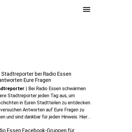
menu
 Stadtreporter bei Radio Essen
antworten Eure Fragen
adtreporter
|
Bei Radio Essen schwärmen
ere Stadtreporter jeden Tag aus, um
chichten in Euren Stadtteilen zu entdecken.
 versuchen Antworten auf Eure Fragen zu
den und sind dankbar für jeden Hinweis. Hier
nt Ihr unseren Stadtreportern schreiben und
dio Essen Facebook-Gruppen für
e Fragen zur Stadt stellen.