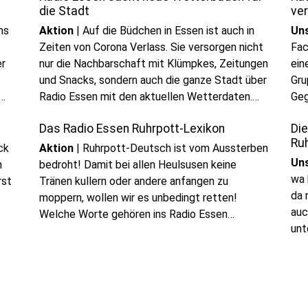
die Stadt
ve
ns
Aktion
|
Auf die Büdchen in Essen ist auch in
Un
Zeiten von Corona Verlass. Sie versorgen nicht
Fac
er
nur die Nachbarschaft mit Klümpkes, Zeitungen
ein
und Snacks, sondern auch die ganze Stadt über
Gru
Radio Essen mit den aktuellen Wetterdaten.
Geg
Zum Start ins neue Jahr suchen wir wieder neue
Das Radio Essen Ruhrpott-Lexikon
Di
Partner von Karnap bis nach Kettwig.
Ru
ck
Aktion
|
Ruhrpott-Deutsch ist vom Aussterben
Un
n
bedroht! Damit bei allen Heulsusen keine
wa 
rst
Tränen kullern oder andere anfangen zu
da 
moppern, wollen wir es unbedingt retten!
auc
Welche Worte gehören ins Radio Essen
unt
Ruhrpott-Lexikon?
für
ges