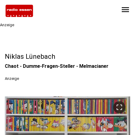
menu
Anzeige
Niklas Lünebach
Chaot - Dumme-Fragen-Steller - Melmacianer
Anzeige
crop_free