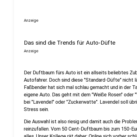
Anzeige
Das sind die Trends für Auto-Düfte
Anzeige
Der Duftbaum fürs Auto ist ein allseits beliebtes Zu
Autofahrer. Doch sind diese "Standard-Düfte" nicht 
Faßbender hat sich mal schlau gemacht und in der Ta
eigene Auto. Das geht mit dem "Weiße Rosen" oder 
bei "Lavendel" oder "Zuckerwatte". Lavendel soll üb
Stress sein.
Die Auswahl ist also riesig und damit auch die Prob
reinzufallen. Vom 50 Cent-Duftbaum bis zum 150-Eur
alles. Unser Kollege rät daher: Online sich vorher s