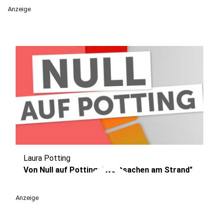
Anzeige
Laura Potting
play_circle
Von Null auf Potting: "Wertsachen am Strand"
Anzeige