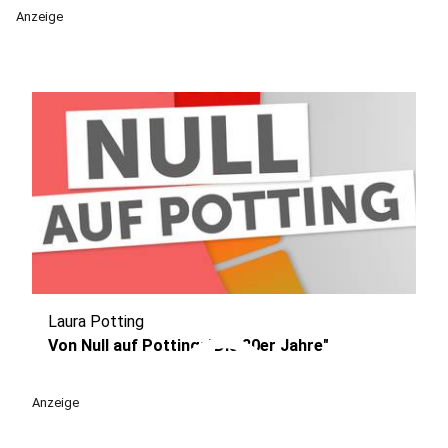
Anzeige
Laura Potting
play_circle
Von Null auf Potting: "Die 80er Jahre"
Anzeige