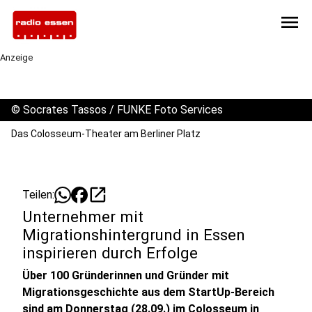
menu
Anzeige
©
Socrates Tassos / FUNKE Foto Services
Das Colosseum-Theater am Berliner Platz
open_in_new
Teilen:
Unternehmer mit
Migrationshintergrund in Essen
inspirieren durch Erfolge
Über 100 Gründerinnen und Gründer mit
Migrationsgeschichte aus dem StartUp-Bereich
sind am Donnerstag (28.09.) im Colosseum in