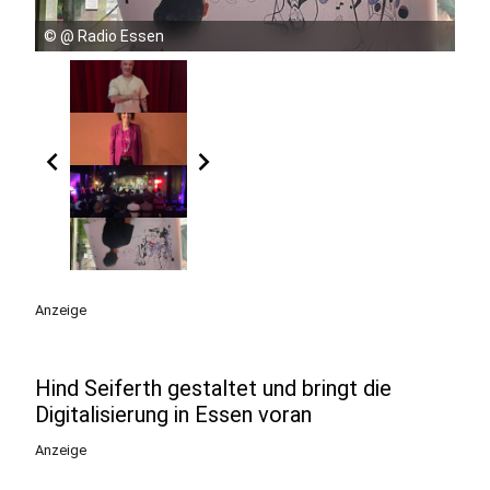
©
@ Radio Essen
chevron_left
chevron_right
Anzeige
Hind Seiferth gestaltet und bringt die
Digitalisierung in Essen voran
Anzeige