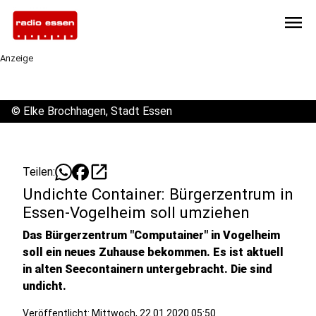
menu
Anzeige
©
Elke Brochhagen, Stadt Essen
open_in_new
Teilen:
Undichte Container: Bürgerzentrum in
Essen-Vogelheim soll umziehen
Das Bürgerzentrum "Computainer" in Vogelheim
soll ein neues Zuhause bekommen. Es ist aktuell
in alten Seecontainern untergebracht. Die sind
undicht.
Veröffentlicht:
Mittwoch, 22.01.2020 05:50