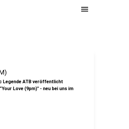
menu
PM)
c Legende ATB veröffentlicht
Your Love (9pm)" - neu bei uns im