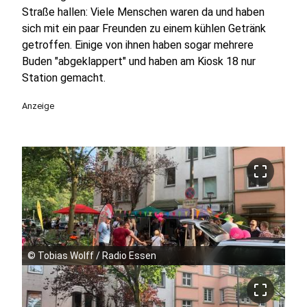
Straße hallen: Viele Menschen waren da und haben
sich mit ein paar Freunden zu einem kühlen Getränk
getroffen. Einige von ihnen haben sogar mehrere
Buden "abgeklappert" und haben am Kiosk 18 nur
Station gemacht.
Anzeige
crop_free
©
Tobias Wolff / Radio Essen
crop_free