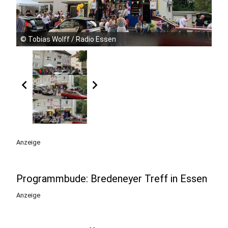
©
Tobias Wolff / Radio Essen
chevron_left
chevron_right
Anzeige
Programmbude: Bredeneyer Treff in Essen
Anzeige