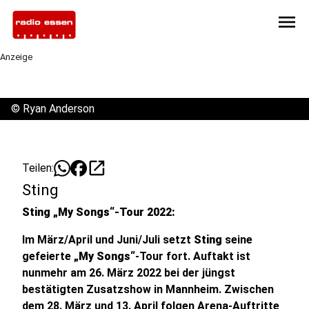
menu
Anzeige
©
Ryan Anderson
open_in_new
Teilen:
Sting
Sting „My Songs“-Tour 2022:
Im März/April und Juni/Juli setzt
Sting
seine
gefeierte
„My Songs“
-Tour
fort. Auftakt ist
nunmehr am 26. März 2022 bei der jüngst
bestätigten Zusatzshow in Mannheim. Zwischen
dem 28. März und 13. April folgen Arena-Auftritte