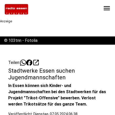
menu
Anzeige
©
103tnn - Fotolia
open_in_new
Teilen:
Stadtwerke Essen suchen
Jugendmannschaften
In Essen können sich Kinder- und
Jugendmannschaften bei den Stadtwerken für das
Projekt "Trikot-Offensive" bewerben. Verlost
werden Trikotsätze für das ganze Team.
Veröffentlicht:
Dienstag, 07.05.2024 06:38