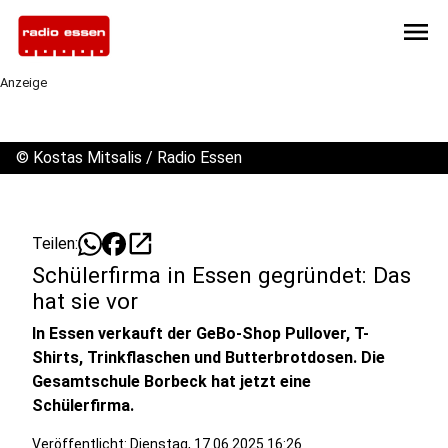
menu
Anzeige
©
Kostas Mitsalis / Radio Essen
open_in_new
Teilen:
Schülerfirma in Essen gegründet: Das
hat sie vor
In Essen verkauft der GeBo-Shop Pullover, T-
Shirts, Trinkflaschen und Butterbrotdosen. Die
Gesamtschule Borbeck hat jetzt eine
Schülerfirma.
Veröffentlicht:
Dienstag, 17.06.2025 16:26