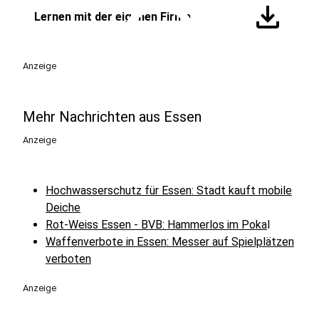
play_circle
download
Lernen mit der eigenen Firma
Anzeige
Mehr Nachrichten aus Essen
Anzeige
Hochwasserschutz für Essen: Stadt kauft mobile
Deiche
Rot-Weiss Essen - BVB: Hammerlos im Poka
l
Waffenverbote in Essen: Messer auf Spielplätzen
verboten
Anzeige