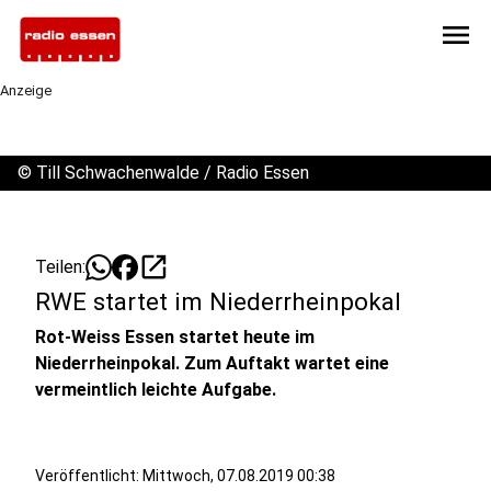
menu
Anzeige
©
Till Schwachenwalde / Radio Essen
open_in_new
Teilen:
RWE startet im Niederrheinpokal
Rot-Weiss Essen startet heute im
Niederrheinpokal. Zum Auftakt wartet eine
vermeintlich leichte Aufgabe.
Veröffentlicht:
Mittwoch, 07.08.2019 00:38