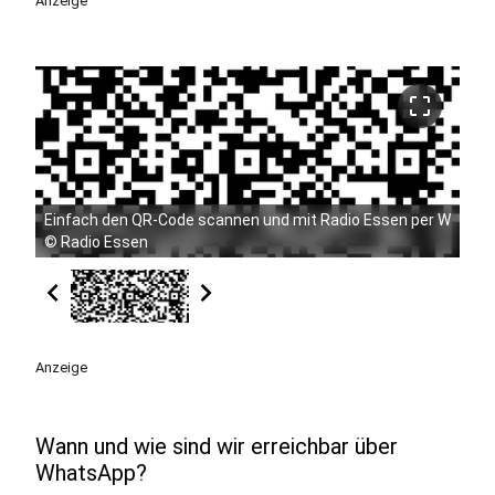
Anzeige
crop_free
Einfach den QR-Code scannen und mit Radio Essen per WhatsA
©
Radio Essen
chevron_left
chevron_right
Anzeige
Wann und wie sind wir erreichbar über
WhatsApp?