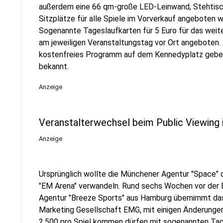
außerdem eine 66 qm-große LED-Leinwand, Stehtisch
Sitzplätze für alle Spiele im Vorverkauf angeboten we
Sogenannte Tageslaufkarten für 5 Euro für das wei
am jeweiligen Veranstaltungstag vor Ort angeboten. A
kostenfreies Programm auf dem Kennedyplatz geben
bekannt.
Anzeige
Veranstalterwechsel beim Public Viewing 
Anzeige
Ursprünglich wollte die Münchener Agentur "Space" 
"EM Arena" verwandeln. Rund sechs Wochen vor der 
Agentur "Breeze Sports" aus Hamburg übernimmt das 
Marketing Gesellschaft EMG, mit einigen Änderungen
2.500 pro Spiel kommen dürfen mit sogenannten Tage