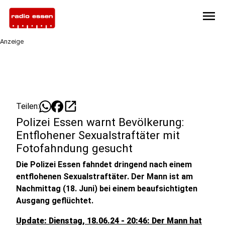
menu
Anzeige
open_in_new
Teilen:
Polizei Essen warnt Bevölkerung:
Entflohener Sexualstraftäter mit
Fotofahndung gesucht
Die Polizei Essen fahndet dringend nach einem
entflohenen Sexualstraftäter. Der Mann ist am
Nachmittag (18. Juni) bei einem beaufsichtigten
Ausgang geflüchtet.
Update: Dienstag, 18.06.24 - 20:46: Der Mann hat