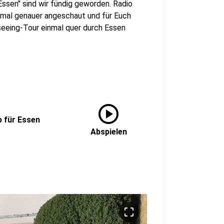
Essen" sind wir fündig geworden. Radio
p mal genauer angeschaut und für Euch
seeing-Tour einmal quer durch Essen
play_circle
p für Essen
Abspielen
crop_free