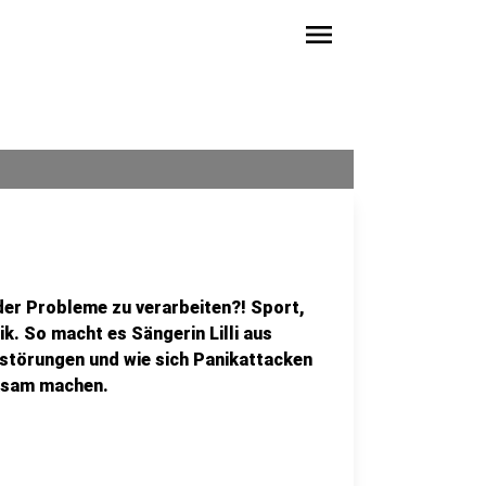
menu
er Probleme zu verarbeiten?! Sport,
ik. So macht es Sängerin Lilli aus
tstörungen und wie sich Panikattacken
ksam machen.