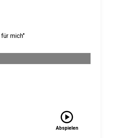
 für mich"
play_circle
Abspielen