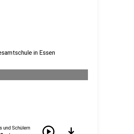
esamtschule in Essen
play_circle
download
s und Schülern