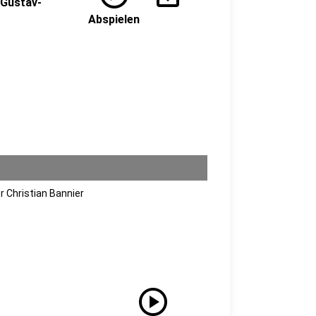
 Gustav-
Abspielen
r Christian Bannier
play_circle