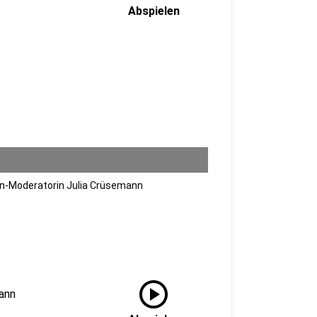
Abspielen
en-Moderatorin Julia Crüsemann
play_circle
ann