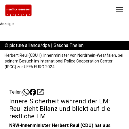
menu
Anzeige
©
picture alliance/dpa | Sascha Thelen
Herbert Reul (CDU, l), Innenminister von Nordrhein-Westfalen, bei
seinem Besuch im International Police Cooperation Center
(IPCC) zur UEFA EURO 2024.
open_in_new
Teilen:
Innere Sicherheit während der EM:
Reul zieht Bilanz und blickt auf die
restliche EM
NRW-Innenminister Herbert Reul (CDU) hat aus