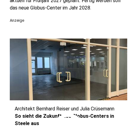
aktuell für Frühjahr 2027 geplant. Fertig werden soll
das neue Globus-Center im Jahr 2028.
Anzeige
Architekt Bernhard Reiser und Julia Crüsemann
play_circle
So sieht die Zukunft des Globus-Centers in
Steele aus