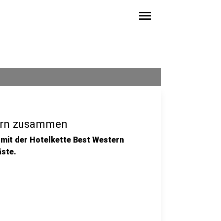
menu
tern zusammen
 mit der Hotelkette Best Western
äste.