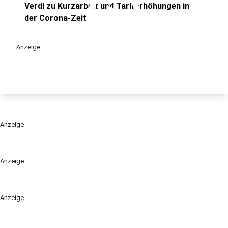
play_circle
Verdi zu Kurzarbeit und Tariferhöhungen in
der Corona-Zeit
Anzeige
Anzeige
Anzeige
Anzeige