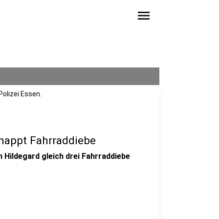
menu
olizei Essen.
hnappt Fahrraddiebe
n Hildegard gleich drei Fahrraddiebe