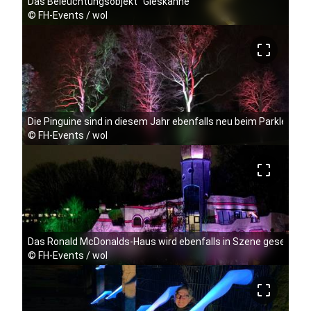
Das Beleuchtungsobjekt "Gieskanne"
©
FH-Events / wol
crop_free
Die Pinguine sind in diesem Jahr ebenfalls neu beim Parkleucht
©
FH-Events / wol
crop_free
Das Ronald McDonalds-Haus wird ebenfalls in Szene gesetzt
©
FH-Events / wol
crop_free