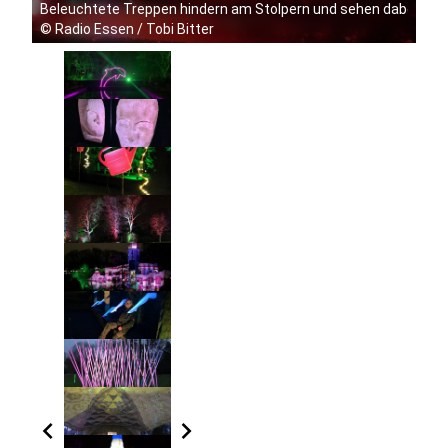
Beleuchtete Treppen hindern am Stolpern und sehen dabei noc
©
Radio Essen / Tobi Bitter
chevron_left
chevron_right