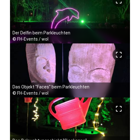
crop_free
Der Delfin beim Parkleuchten
©
FH-Events / wol
crop_free
Das Objekt "Faces" beim Parkleuchten
©
FH-Events / wol
crop_free