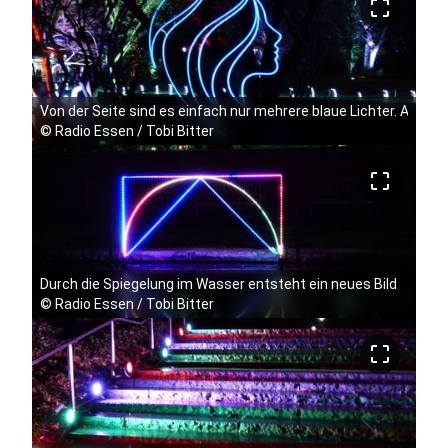
crop_free
Von der Seite sind es einfach nur mehrere blaue Lichter. Aber von
©
Radio Essen / Tobi Bitter
crop_free
Durch die Spiegelung im Wasser entsteht ein neues Bild
©
Radio Essen / Tobi Bitter
crop_free