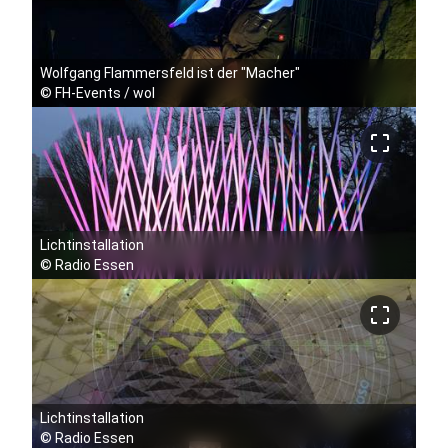
Wolfgang Flammersfeld ist der "Macher"
©
FH-Events / wol
crop_free
Lichtinstallation
©
Radio Essen
crop_free
Lichtinstallation
©
Radio Essen