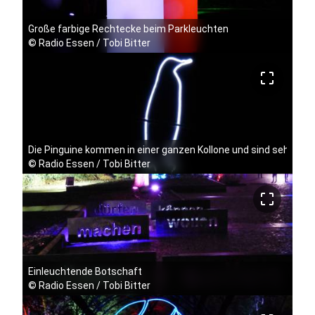
Große farbige Rechtecke beim Parkleuchten
©
Radio Essen / Tobi Bitter
crop_free
Die Pinguine kommen in einer ganzen Kollone und sind sehr beli
©
Radio Essen / Tobi Bitter
crop_free
Einleuchtende Botschaft
©
Radio Essen / Tobi Bitter