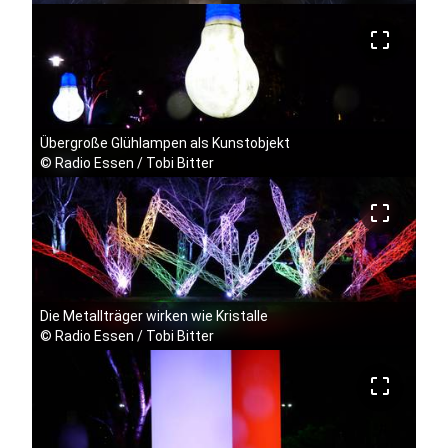
crop_free
Übergroße Glühlampen als Kunstobjekt
©
Radio Essen / Tobi Bitter
crop_free
Die Metallträger wirken wie Kristalle
©
Radio Essen / Tobi Bitter
crop_free