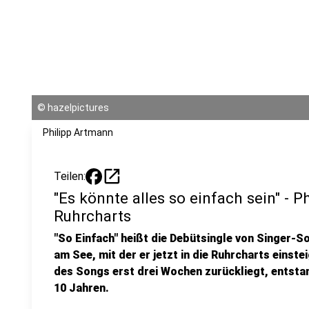
©
hazelpictures
Philipp Artmann
open_in_new
Teilen:
"Es könnte alles so einfach sein" - 
Ruhrcharts
"So Einfach" heißt die Debütsingle von Singer-S
am See, mit der er jetzt in die Ruhrcharts einst
des Songs erst drei Wochen zurückliegt, entstan
10 Jahren.