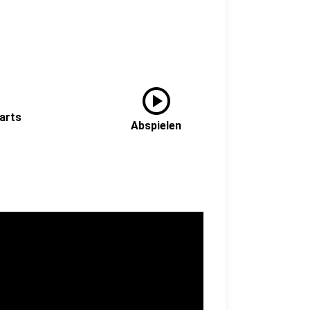
play_circle
arts
Abspielen