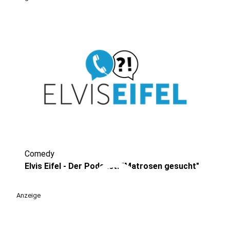
Comedy
play_circle
Elvis Eifel - Der Podcast: "Matrosen gesucht"
Anzeige