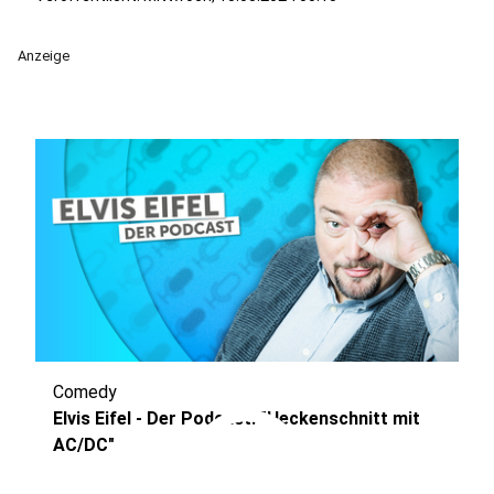
Anzeige
Comedy
play_circle
Elvis Eifel - Der Podcast: "Heckenschnitt mit
AC/DC"