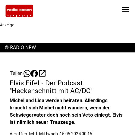
menu
Anzeige
©
RADIO NRW
open_in_new
Teilen:
Elvis Eifel - Der Podcast:
"Heckenschnitt mit AC/DC"
Michel und Lisa werden heiraten. Allerdings
braucht sich Michel nicht wundern, wenn der
Schwiegervater doch noch sein Veto einlegt. Elvis
ist nämlich neuer Trauzeuge.
Veröffentlicht:
Mittwoch, 15.05.2024 00:15