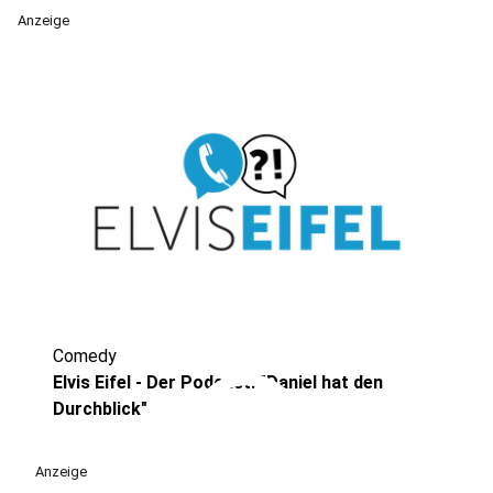
Anzeige
Comedy
play_circle
Elvis Eifel - Der Podcast: "Daniel hat den
Durchblick"
Anzeige