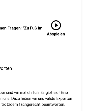
play_circle
men Fragen: "Zu Fuß im
Abspielen
worten
 sind wir mal ehrlich: Es gibt sie! Eine
on uns. Dazu haben wir uns valide Experten
ch trotzdem fachgerecht beantworten.