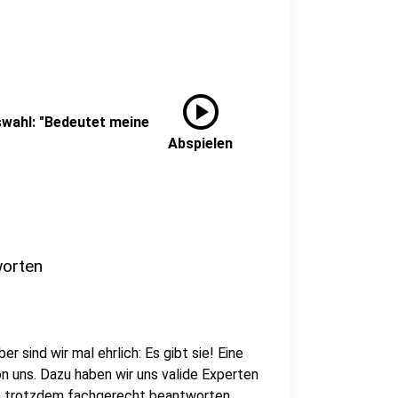
play_circle
wahl: "Bedeutet meine
Abspielen
worten
 sind wir mal ehrlich: Es gibt sie! Eine
on uns. Dazu haben wir uns valide Experten
ch trotzdem fachgerecht beantworten.