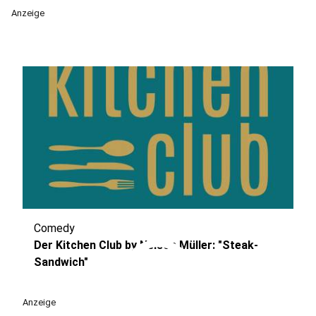
Anzeige
Comedy
play_circle
Der Kitchen Club by Nelson Müller: "Steak-
Sandwich"
Anzeige