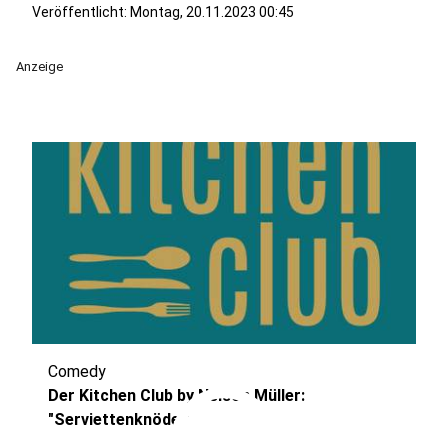
Veröffentlicht:
Montag, 20.11.2023 00:45
Anzeige
Comedy
play_circle
Der Kitchen Club by Nelson Müller:
"Serviettenknödel"