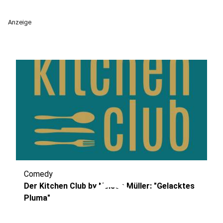
Anzeige
Comedy
play_circle
Der Kitchen Club by Nelson Müller: "Gelacktes
Pluma"