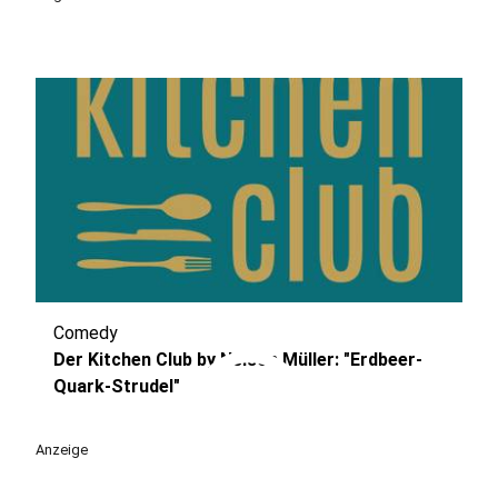
Comedy
play_circle
Der Kitchen Club by Nelson Müller: "Erdbeer-
Quark-Strudel"
Anzeige