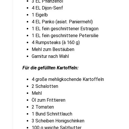
3 EL Pflanzenöl
4 EL Dijon-Senf
1 Eigelb
4 EL Panko (asiat. Paniermehl)
1 EL fein geschnittener Estragon
1 EL fein geschnittene Petersilie
4 Rumpsteaks (à 160 g)
Mehl zum Bestäuben
Garnitur nach Wahl
Für die gefüllten Kartoffeln:
4 große mehligkochende Kartoffeln
2 Schalotten
Mehl
Öl zum Frittieren
2 Tomaten
1 Bund Schnittlauch
3 Scheiben Honigschinken
100 g weiche Salzbutter