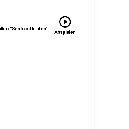
play_circle
ller: "Senfrostbraten"
Abspielen