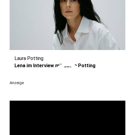
Laura Potting
play_circle
Lena im Interview mit Laura Potting
Anzeige