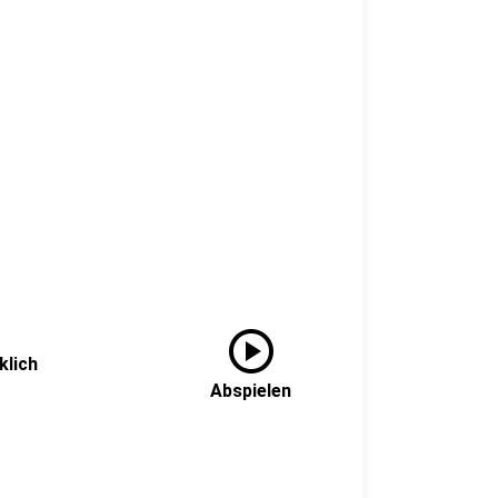
play_circle
klich
Abspielen